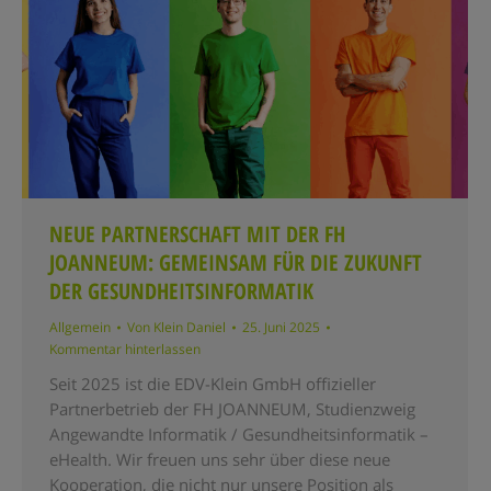
NEUE PARTNERSCHAFT MIT DER FH
JOANNEUM: GEMEINSAM FÜR DIE ZUKUNFT
DER GESUNDHEITSINFORMATIK
Allgemein
Von
Klein Daniel
25. Juni 2025
Kommentar hinterlassen
Seit 2025 ist die EDV-Klein GmbH offizieller
Partnerbetrieb der FH JOANNEUM, Studienzweig
Angewandte Informatik / Gesundheitsinformatik –
eHealth. Wir freuen uns sehr über diese neue
Kooperation, die nicht nur unsere Position als