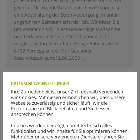
an EDV-Klein GmbH: Sehr geehrte Netzkundin, sehr
geehrter Netzkunde!Aus technischen Gründen ist
eine Abschaltung der Stromversorgung im unten
angeführten Zeitraum erforderlich. Wir bitten Sie
um Verständnis für diese notwendige Maßnahme
und bedauern, dass eine Verschiebung nicht
möglich ist. Ihre betroffene Anlage:Bahnstraße 3 –
8132 Pernegg an der Mur Geplanter
Abschaltezeitraum:12.08.2020…
DATENSCHUTZEINSTELLUNGEN
Ihre Zufriedenheit ist unser Ziel, deshalb verwenden
wir Cookies. Mit diesen ermöglichen wir, dass unsere
Webseite zuverlässig und sicher läuft, wir die
Performance im Blick behalten und Sie besser
ansprechen können.
Cookies werden benötigt, damit technisch alles
funktioniert und wir Inhalte für Sie optimieren können.
Mehr über unsere verwendeten Dienste erfahren Sie