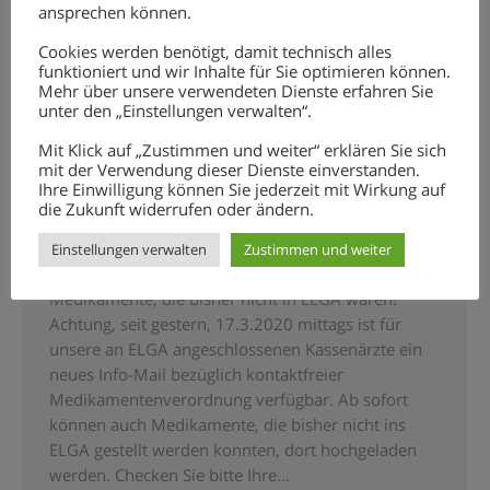
ansprechen können.
Cookies werden benötigt, damit technisch alles
funktioniert und wir Inhalte für Sie optimieren können.
Mehr über unsere verwendeten Dienste erfahren Sie
unter den „Einstellungen verwalten“.
EDV-KLEIN INFO – „KONTAKTFREIE
Mit Klick auf „Zustimmen und weiter“ erklären Sie sich
MEDIKAMENTENVERORDNUNG“
mit der Verwendung dieser Dienste einverstanden.
Ihre Einwilligung können Sie jederzeit mit Wirkung auf
Ankündigung
Von
Klein Daniel
18. März 2020
die Zukunft widerrufen oder ändern.
1 Kommentar
EDV-Klein Info – „kontaktfreie
Einstellungen verwalten
Zustimmen und weiter
Medikamentenverordnung“ – nun auch für
Medikamente, die bisher nicht in ELGA waren!
Achtung, seit gestern, 17.3.2020 mittags ist für
unsere an ELGA angeschlossenen Kassenärzte ein
neues Info-Mail bezüglich kontaktfreier
Medikamentenverordnung verfügbar. Ab sofort
können auch Medikamente, die bisher nicht ins
ELGA gestellt werden konnten, dort hochgeladen
werden. Checken Sie bitte Ihre…