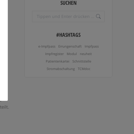
SUCHEN
Search:
von
#HASHTAGS
ren,
o
e-Impfpass
Errungenschaft
Impfpass
Impfregister
Modul
neuheit
Patientenkartei
Schnittstelle
–
Stromabschaltung
TCMdoc
V-
eilt.