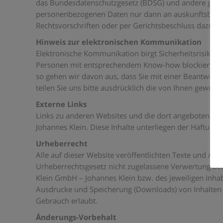
das Bundesdatenschutzgesetz (BDSG) und andere gesetz
personenbezogenen Daten nur dann an auskunftsberech
Rechtsvorschriften oder per Gerichtsbeschluss dazu ver
Hinweis zur elektronischen Kommunikation
Elektronische Kommunikation birgt Sicherheitsrisiken
Personen mit entsprechendem Know-how blockiert, gel
so gehen wir davon aus, dass Sie mit einer Beantwortung
teilen Sie uns bitte ausdrücklich die von Ihnen gewü
Externe Links
Links zu anderen Websites und die dort angebotenen 
Johannes Klein. Diese Inhalte unterliegen der Haftung d
Urheberrecht
Alle auf dieser Website veröffentlichten Texte und Ab
Urheberrechtsgesetz nicht zugelassene Verwertung bed
Klein GmbH – Johannes Klein bzw. des jeweiligen Inha
Ausdrucke und Speicherung (Downloads) von Inhalten s
Gebrauch erlaubt.
Änderungs-Vorbehalt