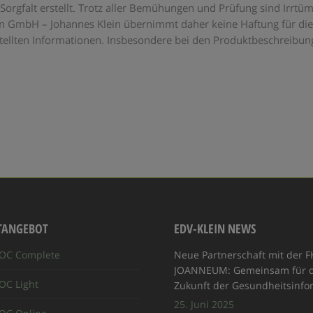
Sorgfalt erstellt. Trotz aller Bemühungen und Prüfung sind Irrtü
ein GmbH – Johannes Klein übernimmt daher keine Haftung für die
gestellten Informationen. Insbesondere bei den Produktbeschreibu
TANGEBOT
EDV-KLEIN NEWS
OC Complete
Neue Partnerschaft mit der F
JOANNEUM: Gemeinsam für d
C Light
Zukunft der Gesundheitsinfo
25. Juni 2025