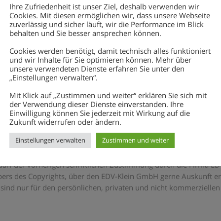
liche Vorschriften gebunden. EDV-Klein wird Ihre
Ihre Zufriedenheit ist unser Ziel, deshalb verwenden wir
tigte Stellen (z.B. Behörden) übermitteln, wenn wir durch
Cookies. Mit diesen ermöglichen wir, dass unsere Webseite
zuverlässig und sicher läuft, wir die Performance im Blick
pflichtet sind.
behalten und Sie besser ansprechen können.
Cookies werden benötigt, damit technisch alles funktioniert
. E-Mails können zum Beispiel auf ihrem Weg durch das Internet 
und wir Inhalte für Sie optimieren können. Mehr über
esen oder verändert werden. Wenn Sie uns per E-Mail kontaktie
unsere verwendeten Dienste erfahren Sie unter den
 per E-Mail einverstanden sind. Sollte dies nicht der Fall sein, s
„Einstellungen verwalten“.
nschte Kommunikations-Methode mit.
Mit Klick auf „Zustimmen und weiter“ erklären Sie sich mit
der Verwendung dieser Dienste einverstanden. Ihre
Einwilligung können Sie jederzeit mit Wirkung auf die
Inhalte liegen außerhalb der Verantwortung der EDV-Klein GmbH 
Zukunft widerrufen oder ändern.
er jeweiligen Anbieter.
Einstellungen verwalten
Zustimmen und weiter
bildungen sind urheberrechtlich geschützt. Jede vom
arf der vorherigen schriftlichen Zustimmung durch die Firma ED
bers des Copyrights, über den EDV-Klein GmbH gerne Auskunft ert
ind nur für den persönlichen, privaten und nicht kommerziellen