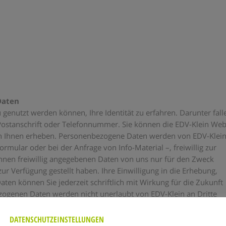
Daten
enutzt werden können, Ihre Identität zu erfahren. Darunter fall
Postanschrift oder Telefonnummer. Sie können die EDV-Klein Web
n Ihnen erheben. Personenbezogene Daten werden von EDV-Klein
rmular oder bei der Anfrage von Info-Material –, freiwillig zur
Ihnen freiwillig angegebenen Daten von uns nur für den Zweck
ur Verfügung gestellt haben. Ihre Einwilligung in die Erhebung,
en können Sie jederzeit schriftlich mit Wirkung für die Zukunft
ogenen Daten werden nicht unerlaubt von EDV-Klein an Dritte
tteten Umfang oder im Rahmen Ihrer Einwilligung personenbezoge
der zur Erbringung technischer Leistungen – weitergibt, sind dies
DATENSCHUTZEINSTELLUNGEN