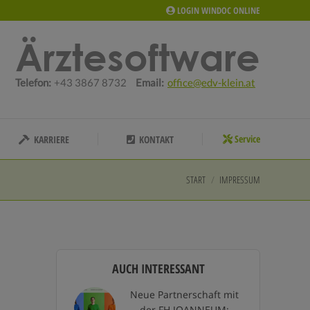
LOGIN WINDOC ONLINE
Service
KARRIERE
KONTAKT
Ärztesoftware
Telefon:
+43 3867 8732
Email:
office@edv-klein.at
Service
KARRIERE
KONTAKT
START
IMPRESSUM
Sie befinden sich hier:
AUCH INTERESSANT
Neue Partnerschaft mit
der FH JOANNEUM: