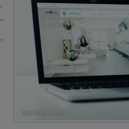
er
en.
m
en
s
DOCTOPUS WEBSITE