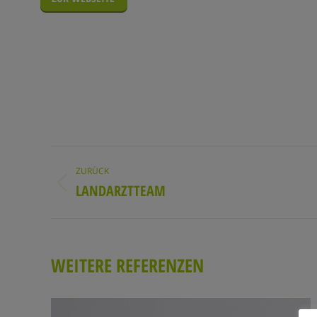
PROJECT
ZURÜCK
NAVIGATION
LANDARZTTEAM
Previous
project:
WEITERE REFERENZEN