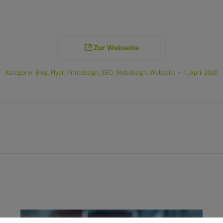
Zur Webseite
Kategorie:
Blog
,
Flyer
,
Printdesign
,
SEO
,
Webdesign
,
Webseite
1. April 2020
Next
project: