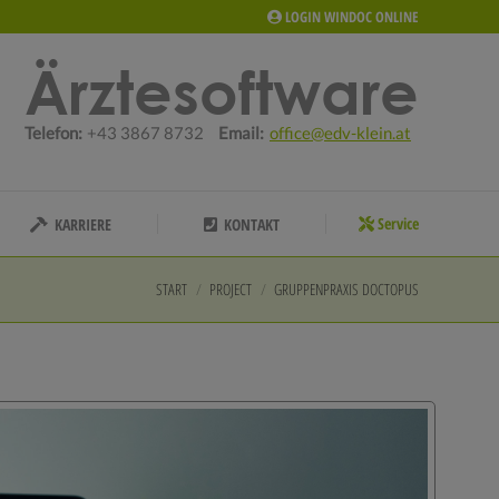
LOGIN WINDOC ONLINE
Service
KARRIERE
KONTAKT
Ärztesoftware
Telefon:
+43 3867 8732
Email:
office@edv-klein.at
Service
KARRIERE
KONTAKT
START
PROJECT
GRUPPENPRAXIS DOCTOPUS
Sie befinden sich hier: