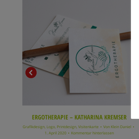
ERGOTHERAPIE – KATHARINA KREMSER
Grafikdesign
,
Logo
,
Printdesign
,
Visitenkarte
Von
Klein Daniel
1. April 2020
Kommentar hinterlassen