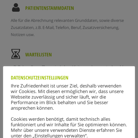
PATIENTENSTAMMDATEN
Alle für die Abrechnung relevanten Grunddaten, sowie diverse
Zusatzdaten, z.B. E-Mail, Telefon, Beruf, Zusatzversicherung,
Notizen usw.
WARTELISTEN
z.B. Behandlung, Therapie, Labor, Visiten; unbegrenzte Anzahl
möglich; Kalenderfunktion, individuelle Farbgestaltung
DATENSCHUTZEINSTELLUNGEN
Ihre Zufriedenheit ist unser Ziel, deshalb verwenden
wir Cookies. Mit diesen ermöglichen wir, dass unsere
Webseite zuverlässig und sicher läuft, wir die
Performance im Blick behalten und Sie besser
ansprechen können.
Cookies werden benötigt, damit technisch alles
funktioniert und wir Inhalte für Sie optimieren können.
Mehr über unsere verwendeten Dienste erfahren Sie
unter den „Einstellungen verwalten“.