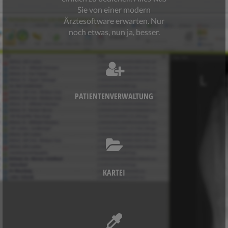
Sie von einer modern
Ärztesoftware erwarten. Nur
noch etwas, nun ja, besser.
PATIENTENVERWALTUNG
KARTEI