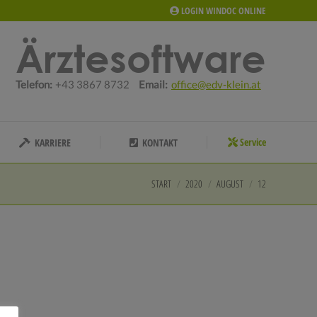
LOGIN WINDOC ONLINE
Service
KARRIERE
KONTAKT
Ärztesoftware
Telefon:
+43 3867 8732
Email:
office@edv-klein.at
Service
KARRIERE
KONTAKT
START
2020
AUGUST
12
Sie befinden sich hier: