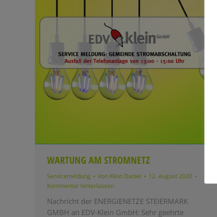
WARTUNG AM STROMNETZ
Servicemeldung
Von
Klein Daniel
12. August 2020
Kommentar hinterlassen
Nachricht der ENERGIENETZE STEIERMARK
GMBH an EDV-Klein GmbH: Sehr geehrte