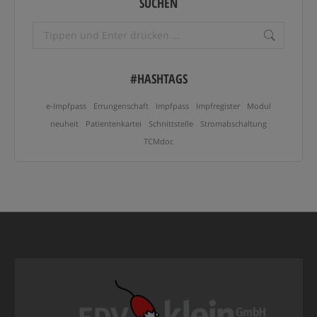
SUCHEN
Search:
#HASHTAGS
e-Impfpass
Errungenschaft
Impfpass
Impfregister
Modul
neuheit
Patientenkartei
Schnittstelle
Stromabschaltung
TCMdoc