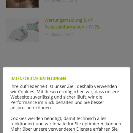
10. November 2018
Wartungsmeldung & VP
Releaseinformation – R17b
25. Oktober 2017
SCHREIBE EINEN KOMMENTAR
DATENSCHUTZEINSTELLUNGEN
Ihre Zufriedenheit ist unser Ziel, deshalb verwenden
Ihre E-Mail-Adresse wird nicht veröffentlicht. Pflichtfelder sind mit
*
wir Cookies. Mit diesen ermöglichen wir, dass unsere
markiert.
Webseite zuverlässig und sicher läuft, wir die
Performance im Blick behalten und Sie besser
Kommentar
ansprechen können.
Cookies werden benötigt, damit technisch alles
funktioniert und wir Inhalte für Sie optimieren können.
Mehr über unsere verwendeten Dienste erfahren Sie