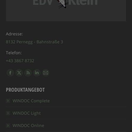
Adresse:
8132 Pernegg - Bahnstraße 3
Telefon:
+43 3867 8732
Finden Sie uns auf:
Facebook
X
RSS
Linkedin
E-
page
page
page
page
Mail
PRODUKTANGEBOT
opens
opens
opens
opens
page
in
in
in
in
opens
WINDOC Complete
new
new
new
new
in
WINDOC Light
window
window
window
window
new
window
WINDOC Online