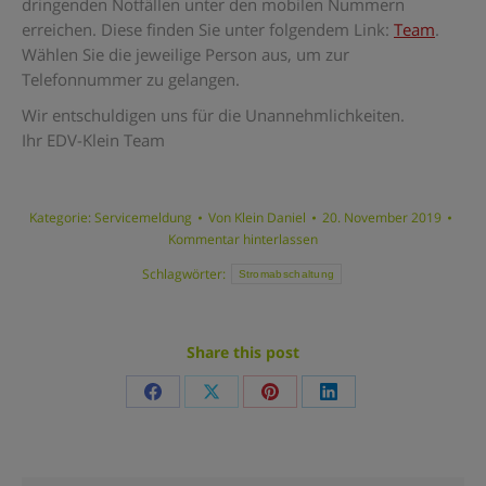
dringenden Notfällen unter den mobilen Nummern
erreichen. Diese finden Sie unter folgendem Link:
Team
.
Wählen Sie die jeweilige Person aus, um zur
Telefonnummer zu gelangen.
Wir entschuldigen uns für die Unannehmlichkeiten.
Ihr EDV-Klein Team
Kategorie:
Servicemeldung
Von
Klein Daniel
20. November 2019
Kommentar hinterlassen
Schlagwörter:
Stromabschaltung
Share this post
Share
Share
Share
Share
on
on
on
on
Facebook
X
Pinterest
LinkedIn