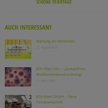
SCHÖNE FEIERTAGE
Nächster
Beitrag:
AUCH INTERESSANT
Wartung am Stromnetz
12. August 2020
EDV-Klein Info – „kontaktfreie
Medikamentenverordnung“
17. März 2020
EDV-Klein GmbH – Neue
Firmenanschrift