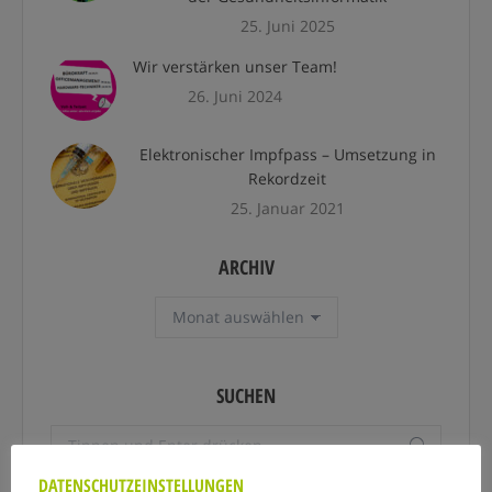
25. Juni 2025
Wir verstärken unser Team!
26. Juni 2024
Elektronischer Impfpass – Umsetzung in
Rekordzeit
25. Januar 2021
ARCHIV
Archiv
SUCHEN
Search:
DATENSCHUTZEINSTELLUNGEN