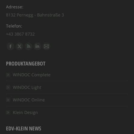
Adresse:
8132 Pernegg - Bahnstraße 3
Telefon:
+43 3867 8732
Finden Sie uns auf:
Facebook
X
RSS
Linkedin
E-
page
page
page
page
Mail
PRODUKTANGEBOT
opens
opens
opens
opens
page
in
in
in
in
opens
WINDOC Complete
new
new
new
new
in
WINDOC Light
window
window
window
window
new
window
WINDOC Online
Klein Design
EDV-KLEIN NEWS