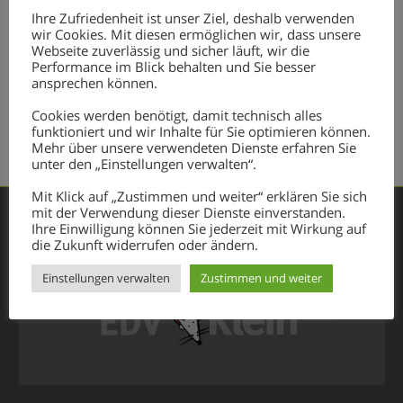
#HASHTAGS
Ihre Zufriedenheit ist unser Ziel, deshalb verwenden
wir Cookies. Mit diesen ermöglichen wir, dass unsere
Webseite zuverlässig und sicher läuft, wir die
e-Impfpass
Errungenschaft
Impfpass
Impfregister
Modul
Performance im Blick behalten und Sie besser
neuheit
Patientenkartei
Schnittstelle
Stromabschaltung
ansprechen können.
TCMdoc
Cookies werden benötigt, damit technisch alles
funktioniert und wir Inhalte für Sie optimieren können.
Mehr über unsere verwendeten Dienste erfahren Sie
unter den „Einstellungen verwalten“.
Mit Klick auf „Zustimmen und weiter“ erklären Sie sich
mit der Verwendung dieser Dienste einverstanden.
Ihre Einwilligung können Sie jederzeit mit Wirkung auf
die Zukunft widerrufen oder ändern.
Einstellungen verwalten
Zustimmen und weiter