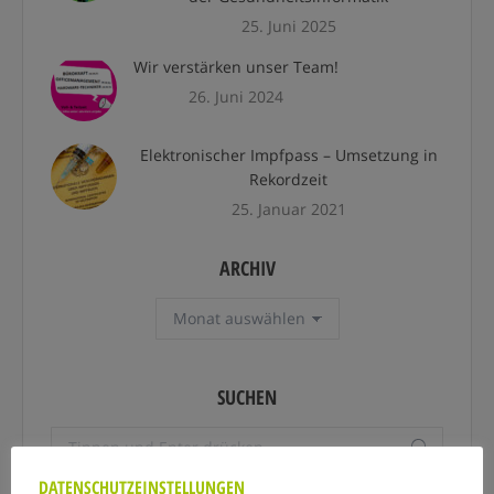
25. Juni 2025
Wir verstärken unser Team!
26. Juni 2024
Elektronischer Impfpass – Umsetzung in
Rekordzeit
25. Januar 2021
ARCHIV
Archiv
SUCHEN
Search:
DATENSCHUTZEINSTELLUNGEN