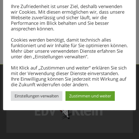
#HASHTAGS
Ihre Zufriedenheit ist unser Ziel, deshalb verwenden
wir Cookies. Mit diesen ermöglichen wir, dass unsere
Webseite zuverlässig und sicher läuft, wir die
e-Impfpass
Errungenschaft
Impfpass
Impfregister
Modul
Performance im Blick behalten und Sie besser
neuheit
Patientenkartei
Schnittstelle
Stromabschaltung
ansprechen können.
TCMdoc
Cookies werden benötigt, damit technisch alles
funktioniert und wir Inhalte für Sie optimieren können.
Mehr über unsere verwendeten Dienste erfahren Sie
unter den „Einstellungen verwalten“.
Mit Klick auf „Zustimmen und weiter“ erklären Sie sich
mit der Verwendung dieser Dienste einverstanden.
Ihre Einwilligung können Sie jederzeit mit Wirkung auf
die Zukunft widerrufen oder ändern.
Einstellungen verwalten
Zustimmen und weiter