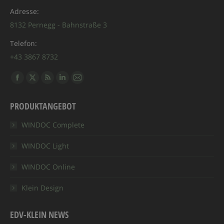
Adresse:
8132 Pernegg - Bahnstraße 3
Telefon:
+43 3867 8732
Finden Sie uns auf:
Facebook
X
RSS
Linkedin
E-
page
page
page
page
Mail
PRODUKTANGEBOT
opens
opens
opens
opens
page
in
in
in
in
opens
WINDOC Complete
new
new
new
new
in
WINDOC Light
window
window
window
window
new
window
WINDOC Online
Klein Design
EDV-KLEIN NEWS