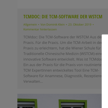
TCMDOC: DIE TCM-SOFTWARE DER WSTCM
Allgemein
Von
Dominik Klein
23. Oktober 2019
Kommentar hinterlassen
TCMdoc: Die TCM-Software der WSTCM Aus der
Praxis. Für die Praxis. Um die TCM-Arbeit in der
Praxis zu erleichtern, hat die Wiener Schule für
Traditionelle Chinesische Medizin (WSTCM) eine
innovative Software entwickelt. Was ist TCMdoc?
Ein aus der Praxis für die Praxis von routinierten
TCM ExpertInnen entwickeltes Tool Eine TCM-
Software für Anamnese, Diagnostik, Rezeptieren,
Verwalten…