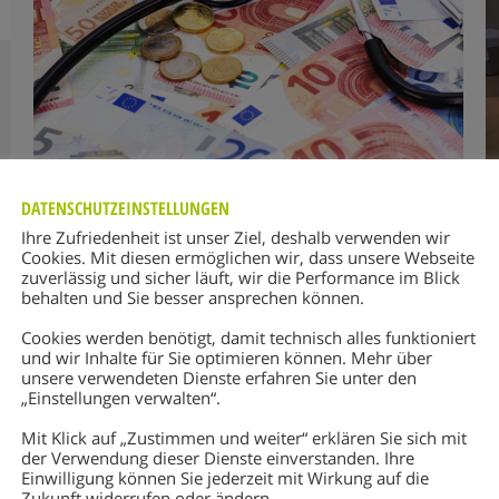
DATENSCHUTZEINSTELLUNGEN
REGISTRIERKASSENPFLICHT
Ihre Zufriedenheit ist unser Ziel, deshalb verwenden wir
Cookies. Mit diesen ermöglichen wir, dass unsere Webseite
Allgemein
Von
Dominik Klein
27. März 2017
zuverlässig und sicher läuft, wir die Performance im Blick
Kommentar hinterlassen
behalten und Sie besser ansprechen können.
In den letzten Wochen und Monaten hörte man
Cookies werden benötigt, damit technisch alles funktioniert
immer wieder von der
und wir Inhalte für Sie optimieren können. Mehr über
Registrierkassensicherheitsverordnung (RKSV).
unsere verwendeten Dienste erfahren Sie unter den
„Einstellungen verwalten“.
Auch für viele Ärzte besteht die Pflicht zur
Nutzung einer Registrierkasse. Deshalb ist es
Mit Klick auf „Zustimmen und weiter“ erklären Sie sich mit
wichtig, dass die Registrierkasse möglichst
der Verwendung dieser Dienste einverstanden. Ihre
Einwilligung können Sie jederzeit mit Wirkung auf die
einfach und ohne viel Aufwand in den
Zukunft widerrufen oder ändern.