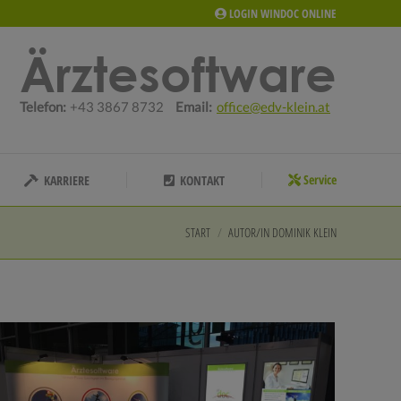
LOGIN WINDOC ONLINE
Service
KARRIERE
KONTAKT
Ärztesoftware
Telefon:
+43 3867 8732
Email:
office@edv-klein.at
Service
KARRIERE
KONTAKT
START
AUTOR/IN DOMINIK KLEIN
Sie befinden sich hier: