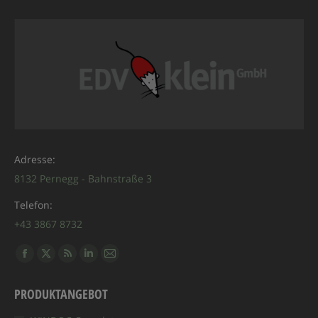
Adresse:
8132 Pernegg - Bahnstraße 3
Telefon:
+43 3867 8732
Finden Sie uns auf:
Facebook
X
RSS
Linkedin
E-
page
page
page
page
Mail
PRODUKTANGEBOT
opens
opens
opens
opens
page
in
in
in
in
opens