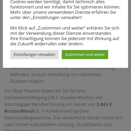
Cookies werden benötigt, damit technisch alles
funktioniert und wir Inhalte für Sie optimieren können.
Mitarbeit in einem renommierten Familienunternehmen
Mehr über unsere verwendeten Dienste erfahren Sie
Flexibles Arbeitszeitmodell mit Gleitzeitregelung, keine
unter den „Einstellungen verwalten“.
Überstundenpauschale
Abwechslungsreiches und interessantes Aufgabengebiet
Mit Klick auf „Zustimmen und weiter“ erklären Sie sich
mit der Verwendung dieser Dienste einverstanden.
Unterstützung von Kollegen und Team, gutes
Ihre Einwilligung können Sie jederzeit mit Wirkung auf
Betriebsklima
die Zukunft widerrufen oder ändern.
Sehr gute Verkehrsanbindung (3 Minuten zur S 6,
Bahnhof 200 m entfernt)
Einstellungen verwalten
Zustimmen und weiter
Kostenloser Parkplatz am Firmengelände
Wenn du dich derzeit in einer laufenden Ausbildung
befindest, ist auch Anstellung mit reduzierten
Stunden möglich
Für diese Position bieten wir Dir für eine
Vollzeitbeschäftigung (38,5 Stunden/Woche) und
einschlägiger Berufserfahrung ein Gehalt von
3.843 €
Brutto/Monat
lt. IT-Kollektivvertrag ohne
Überstundenpauschale. Das tatsächliche Gehalt richtet sich
nach Deiner individuellen Leistung, Qualifikation und
Berufserfahrung.