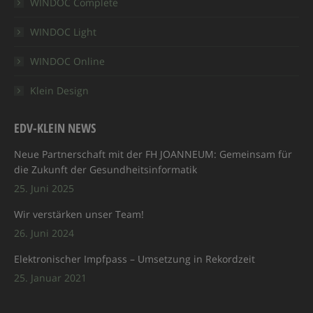
WINDOC Complete
new
new
new
new
in
WINDOC Light
window
window
window
window
new
window
WINDOC Online
Klein Design
EDV-KLEIN NEWS
Neue Partnerschaft mit der FH JOANNEUM: Gemeinsam für
die Zukunft der Gesundheitsinformatik
25. Juni 2025
Wir verstärken unser Team!
26. Juni 2024
Elektronischer Impfpass – Umsetzung in Rekordzeit
25. Januar 2021