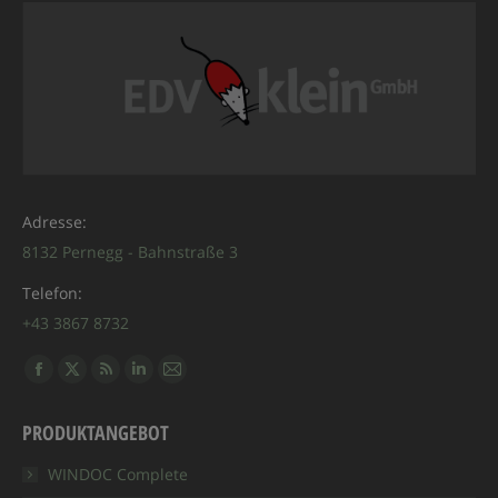
Adresse:
8132 Pernegg - Bahnstraße 3
Telefon:
+43 3867 8732
Finden Sie uns auf:
Facebook
X
RSS
Linkedin
E-
page
page
page
page
Mail
PRODUKTANGEBOT
opens
opens
opens
opens
page
in
in
in
in
opens
WINDOC Complete
new
new
new
new
in