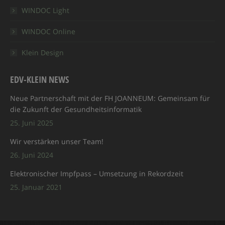
WINDOC Light
window
window
window
window
new
window
WINDOC Online
Klein Design
EDV-KLEIN NEWS
Neue Partnerschaft mit der FH JOANNEUM: Gemeinsam für
die Zukunft der Gesundheitsinformatik
25. Juni 2025
Wir verstärken unser Team!
26. Juni 2024
Elektronischer Impfpass – Umsetzung in Rekordzeit
25. Januar 2021