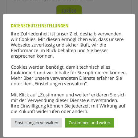
ZURÜCK
DATENSCHUTZEINSTELLUNGEN
Ihre Zufriedenheit ist unser Ziel, deshalb verwenden
wir Cookies. Mit diesen ermöglichen wir, dass unsere
WEITERE REFERENZEN
Webseite zuverlässig und sicher läuft, wir die
Performance im Blick behalten und Sie besser
Seit nunmehr 8 Jahren ist die Firma EDV-Klein unser
ansprechen können.
kompetenter Partner in allen computertechnischen
Fragen und Anliegen. Wir haben uns für die Firma
Cookies werden benötigt, damit technisch alles
EDV-Klein entschieden, da von der ersten
funktioniert und wir Inhalte für Sie optimieren können.
Mehr über unsere verwendeten Dienste erfahren Sie
Kontaktaufnahme …
unter den „Einstellungen verwalten“.
Lese Details
Mit Klick auf „Zustimmen und weiter“ erklären Sie sich
Dr. Georg Müller
mit der Verwendung dieser Dienste einverstanden.
FA für Frauenheilkunde und Geburtshilfe
Ihre Einwilligung können Sie jederzeit mit Wirkung auf
die Zukunft widerrufen oder ändern.
- Mitterdorf im Mürztal
Weiter zur Homepage von Dr. Georg
Einstellungen verwalten
Zustimmen und weiter
Müller