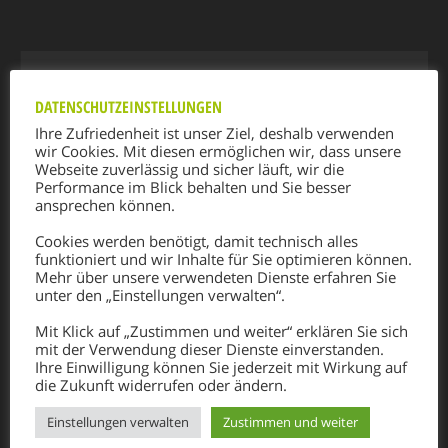
DATENSCHUTZEINSTELLUNGEN
Ihre Zufriedenheit ist unser Ziel, deshalb verwenden
wir Cookies. Mit diesen ermöglichen wir, dass unsere
Webseite zuverlässig und sicher läuft, wir die
Performance im Blick behalten und Sie besser
ansprechen können.
Cookies werden benötigt, damit technisch alles
Adresse:
funktioniert und wir Inhalte für Sie optimieren können.
8132 Pernegg - Bahnstraße 3
Mehr über unsere verwendeten Dienste erfahren Sie
unter den „Einstellungen verwalten“.
Telefon:
Mit Klick auf „Zustimmen und weiter“ erklären Sie sich
+43 3867 8732
mit der Verwendung dieser Dienste einverstanden.
Ihre Einwilligung können Sie jederzeit mit Wirkung auf
Finden Sie uns auf:
die Zukunft widerrufen oder ändern.
Facebook
X
RSS
Linkedin
E-
page
page
page
page
Mail
Einstellungen verwalten
Zustimmen und weiter
PRODUKTANGEBOT
opens
opens
opens
opens
page