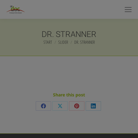
DR. STRANNER
START
SLIDER
DR. STRANNER
Sie befinden sich hier:
Share this post
Share
Share
Share
Share
on
on
on
on
Facebook
X
Pinterest
LinkedIn